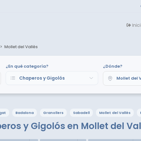
Inic
>
Mollet del Vallès
¿En qué categoría?
¿Dónde?
gat
Badalona
Granollers
Sabadell
Mollet del Vallès
ros y Gigolós en Mollet del Val