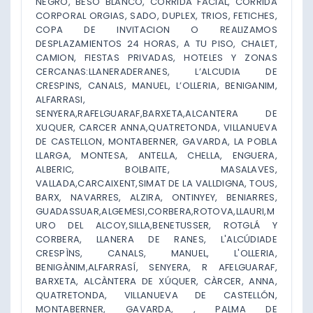
NEGRO, BESO BLANCO, CORRIDA FACIAL, CORRIDA
CORPORAL ORGIAS, SADO, DUPLEX, TRIOS, FETICHES,
COPA DE INVITACION O REALIZAMOS
DESPLAZAMIENTOS 24 HORAS, A TU PISO, CHALET,
CAMION, FIESTAS PRIVADAS, HOTELES Y ZONAS
CERCANAS:LLANERADERANES, L’ALCUDIA DE
CRESPINS, CANALS, MANUEL, L’OLLERIA, BENIGANIM,
ALFARRASI,
SENYERA,RAFELGUARAF,BARXETA,ALCANTERA DE
XUQUER, CARCER ANNA,QUATRETONDA, VILLANUEVA
DE CASTELLON, MONTABERNER, GAVARDA, LA POBLA
LLARGA, MONTESA, ANTELLA, CHELLA, ENGUERA,
ALBERIC, BOLBAITE, MASALAVES,
VALLADA,CARCAIXENT,SIMAT DE LA VALLDIGNA, TOUS,
BARX, NAVARRES, ALZIRA, ONTINYEY, BENIARRES,
GUADASSUAR,ALGEMESI,CORBERA,ROTOVA,LLAURI,M
URO DEL ALCOY,SILLA,BENETUSSER, ROTGLÁ Y
CORBERA, LLANERA DE RANES, L'ALCÚDIADE
CRESPÌNS, CANALS, MANUEL, L'OLLERIA,
BENIGÀNIM,ALFARRASÍ, SENYERA, R AFELGUARAF,
BARXETA, ALCÀNTERA DE XÚQUER, CÀRCER, ANNA,
QUATRETONDA, VILLANUEVA DE CASTELLÓN,
MONTABERNER, GAVARDA, , PALMA DE