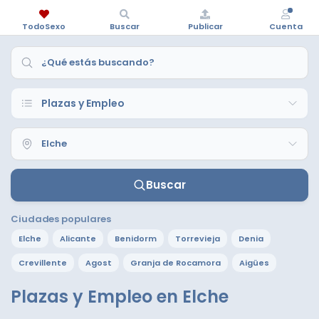
TodoSexo
Buscar
Publicar
Cuenta
Buscar
Ciudades populares
Elche
Alicante
Benidorm
Torrevieja
Denia
Crevillente
Agost
Granja de Rocamora
Aigües
Plazas y Empleo en Elche