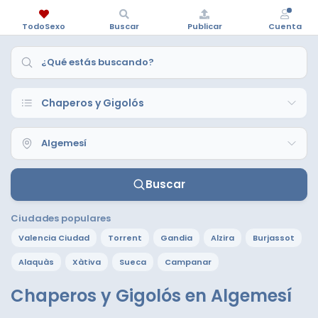
TodoSexo
Buscar
Publicar
Cuenta
Buscar
Ciudades populares
Valencia Ciudad
Torrent
Gandia
Alzira
Burjassot
Alaquàs
Xàtiva
Sueca
Campanar
Chaperos y Gigolós en Algemesí