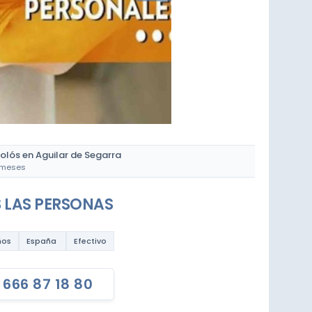
olós en Aguilar de Segarra
 meses
 LAS PERSONAS
ños
España
Efectivo
 666 87 18 80