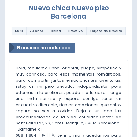
Nuevo chica Nuevo piso
Barcelona
50 €
23 años
China
Efectivo
Tarjeta de Crédito
El anuncio ha caducado
Hola, me llamo Linna, oriental, guapa, simpática y
muy cariñosa, para esos momentos románticos,
para compartir juntos emocionantes aventuras.
Estoy en mi piso privado, independiente, pero
además si lo prefieres, puedo ir a tu casa. Tengo
una linda sonrisa y espero contigo tener un
encuentro diferente, rico en emociones, que estoy
segura no vas a olvidar. Deja a un lado las
preocupaciones de la vida cotidiana.Carrer de
Sant Baltasar, 23, Sants-Montjuïc, 08014 Barcelona
. Llámame al
688141884 [色][色]te informo y quedamos para