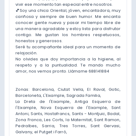
vivir ese momento tan especial entre nosotros.
💕Soy una chica Oriental, jóven, encantadora, muy
cariñosa y siempre de buen humor. Me encanta
conocer gente nueva y pasar mi tiempo libre de
una manera agradable y estoy lista para disfrutar
contigo. Me gustan los hombres respetuosos,
honestos y generosos.
Seré tu acompañante ideal para un momento de
relajación.
No olvides que doy importancia a la higiene, al
respeto y a la puntualidad. Te mando mucho
amor, nos vemos pronto. Llámame 688141884
Zonas: Barcelona, Ciutat Vella, El Raval, Gotic,
Barceloneta, L'Eixample, Sagrada Familia,
La Dreta de l'Eixample, Antiga Esquerra de
l'Eixample, Nova Esquerra de l'Eixample, Sant
Antoni, Sants, Hostafrancs, Sants - Montjuic, Badal,
Zona Franca, Les Corts, la Maternitat, Sant Ramon,
Pedralbes, Sarria, Tres Torres, Sant Gervasi,
Galvany, el Putget i Farró,