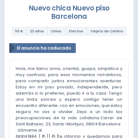
Nuevo chica Nuevo piso
Barcelona
50 €
23 años
China
Efectivo
Tarjeta de Crédito
El anuncio ha caducado
Hola, me llamo Linna, oriental, guapa, simpática y
muy cariñosa, para esos momentos románticos,
para compartir juntos emocionantes aventuras.
Estoy en mi piso privado, independiente, pero
además si lo prefieres, puedo ir a tu casa. Tengo
una linda sonrisa y espero contigo tener un
encuentro diferente, rico en emociones, que estoy
segura no vas a olvidar. Deja a un lado las
preocupaciones de la vida cotidiana.Carrer de
Sant Baltasar, 23, Sants-Montjuïc, 08014 Barcelona
. Llámame al
688141884 [色][色]te informo y quedamos para