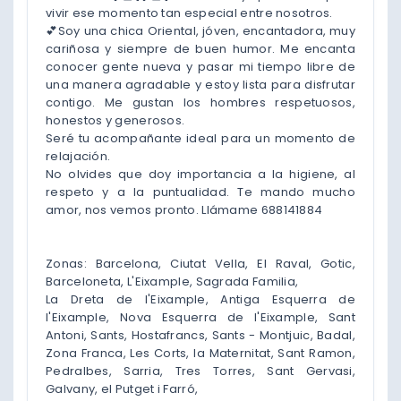
vivir ese momento tan especial entre nosotros.
💕Soy una chica Oriental, jóven, encantadora, muy
cariñosa y siempre de buen humor. Me encanta
conocer gente nueva y pasar mi tiempo libre de
una manera agradable y estoy lista para disfrutar
contigo. Me gustan los hombres respetuosos,
honestos y generosos.
Seré tu acompañante ideal para un momento de
relajación.
No olvides que doy importancia a la higiene, al
respeto y a la puntualidad. Te mando mucho
amor, nos vemos pronto. Llámame 688141884
Zonas: Barcelona, Ciutat Vella, El Raval, Gotic,
Barceloneta, L'Eixample, Sagrada Familia,
La Dreta de l'Eixample, Antiga Esquerra de
l'Eixample, Nova Esquerra de l'Eixample, Sant
Antoni, Sants, Hostafrancs, Sants - Montjuic, Badal,
Zona Franca, Les Corts, la Maternitat, Sant Ramon,
Pedralbes, Sarria, Tres Torres, Sant Gervasi,
Galvany, el Putget i Farró,